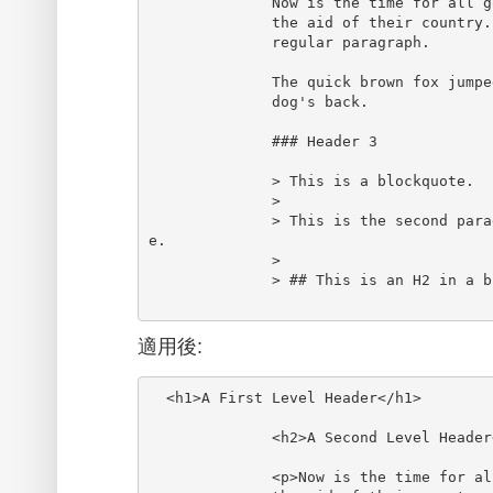
              Now is the time for all good men to come to

              the aid of their country. This is just a

              regular paragraph.

              The quick brown fox jumped over the lazy

              dog's back.

              ### Header 3

              > This is a blockquote.

              >

              > This is the second paragraph in the blockquot
e.

              >

              > ## This is an H2 in a blockquote

適用後:
  <h1>A First Level Header</h1>

              <h2>A Second Level Header</h2>

              <p>Now is the time for all good men to come to
