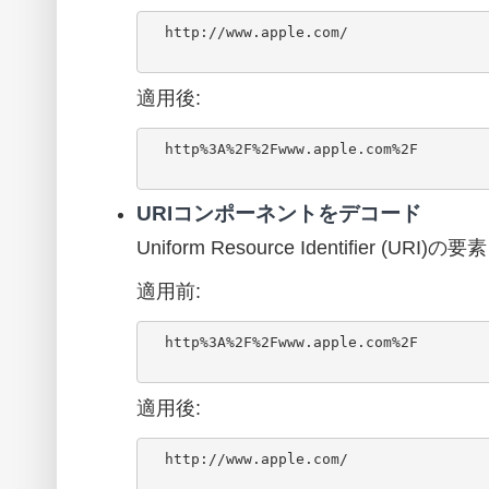
  http://www.apple.com/

適用後:
  http%3A%2F%2Fwww.apple.com%2F

URIコンポーネントをデコード
Uniform Resource Identifier (U
適用前:
  http%3A%2F%2Fwww.apple.com%2F

適用後:
  http://www.apple.com/
