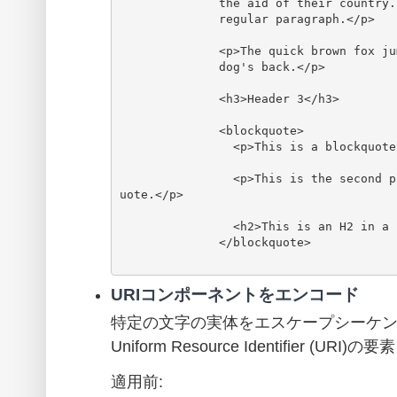
              the aid of their country. This is just a

              regular paragraph.</p>

              <p>The quick brown fox jumped over the lazy

              dog's back.</p>

              <h3>Header 3</h3>

              <blockquote>

                <p>This is a blockquote.</p>

                <p>This is the second paragraph in the blockq
uote.</p>

                <h2>This is an H2 in a blockquote</h2>

              </blockquote>

URIコンポーネントをエンコード
特定の文字の実体をエスケープシーケ
Uniform Resource Identifier (U
適用前: